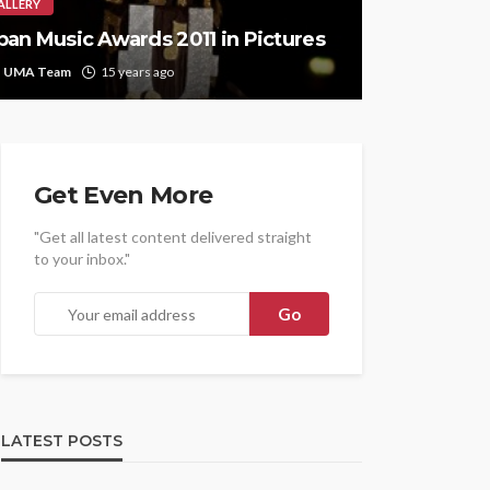
ALLERY
ban Music Awards 2011 in Pictures
UMA Team
15 years ago
Get Even More
"Get all latest content delivered straight
to your inbox."
LATEST POSTS