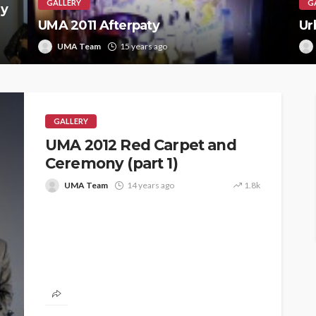
GALLERY
G
ny
UMA 2011 Afterpaty
Ur
UMA Team
15 years ago
GALLERY
UMA 2012 Red Carpet and
Ceremony (part 1)
UMA Team
14 years ago
1.8k