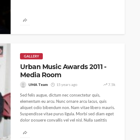
GALLERY
Urban Music Awards 2011 -
Media Room
UMA Team
15 years ago
7.5k
Sed felis augue, dictum nec consectetur quis,
elementum eu arcu. Nunc ornare arcu lacus, quis
aliquet odio bibendum non. Nam vitae libero mauris.
Suspendisse vitae purus ligula. Morbi sed diam eget
dolor posuere convallis vel vel nisl. Nulla sagittis
efficitur ex, at sodales massa pulvinar a. Nunc quis
lacinia eros. Fusce ac ipsum gravida, tristique.