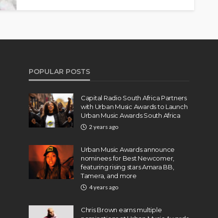
POPULAR POSTS
Capital Radio South Africa Partners
with Urban Music Awards to Launch
Urban Music Awards South Africa
2 years ago
Urban Music Awards announce
nominees for Best Newcomer,
featuring rising stars Amara BB,
Tamera, and more
4 years ago
Chris Brown earns multiple