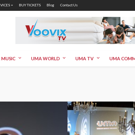
RVICES
BUY TICKETS
Blog
Contact Us
 MUSIC
UMA WORLD
UMA TV
UMA COMM