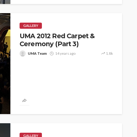
GALLERY
UMA 2012 Red Carpet &
Ceremony (Part 3)
UMA Team
14 years ago
1.8k
ASE
UMA NEWS
 as
SPONSOR
SPORT
TOP 5 WEEKLY
UMA NEWS
URBAN FASHION NEWS
nsor for
ary Urban
Jubeelo and the Global
h Africa
Language of Modern Sport
3.6k
UMA
7 months ago
71.8k
GALLERY