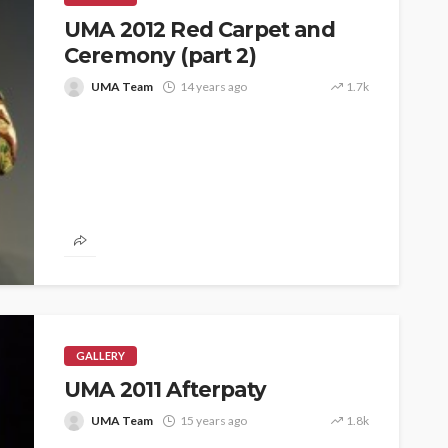
UMA 2012 Red Carpet and
Ceremony (part 2)
UMA Team
14 years ago
1.7k
GALLERY
UMA 2011 Afterpaty
UMA Team
15 years ago
1.8k