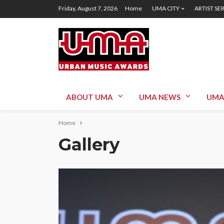
Friday, August 7, 2026
Home
UMA CITY
ARTIST SE
ABOUT UMA
UMA NEWS
UMA
Home
Gallery