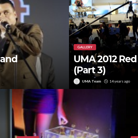
GALLERY
 and
UMA 2012 Red
(Part 3)
UMA Team
14 years ago