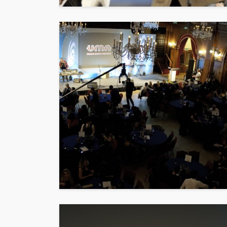
ENTERTAINMENT
PRESS RELE
SPONSOR
TOP 5 WEEKLY
Vita24 Announced
Official Silver Spo
the 20th Annivers
Music Awards Sout
UMA
1 year ago